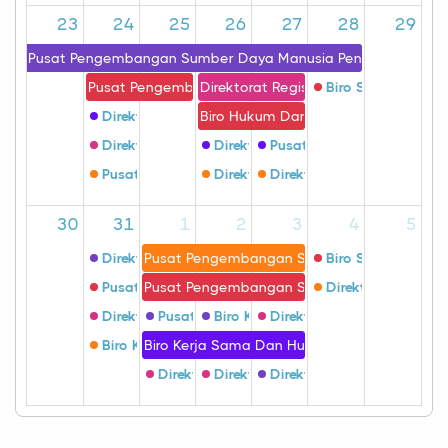
23
24
25
26
27
28
29
Pusat Pengembangan Sumber Daya Manusia Pengawasan Ob
Pusat Pengembangan Sumber Daya Manusia Penga
Direktorat Registrasi Obat Tradisio
Biro Sumber Daya
Direktorat Pengawasan Produksi Obat, Narkotika, Ps
Biro Hukum Dan Organisasi
Direktorat Pengawasan Obat Tradisional Dan Supl
Direktorat Pengawasan Produksi 
Pusat Pengembangan Sum
Pusat Analisis Dan Kajian Obat Dan Makanan
Direktorat Standardisasi Obat Tra
Direktorat Pengawasan Ob
30
31
1
2
3
4
5
Direktorat Standardisasi Pangan Olahan
Pusat Pengembangan Sumber Daya Manusi
Biro Sumber Daya
Pusat Pengembangan Sumber Daya Manusia Peng
Pusat Pengembangan Sumber Daya Manusi
Direktorat Pengaw
Direktorat Standardisasi Obat, Narkotika, Prikotropi
Pusat Pengembangan Sumber Daya Manus
Biro Kerja Sama Dan Hubungan Ma
Direktorat Standardisasi
Biro Kerja Sama Dan Hubungan Masyarakat
Biro Kerja Sama Dan Hubungan Masyarakat
Direktorat Standardisasi Obat Tradisional
Direktorat Standardisasi Obat Tra
Direktorat Pengawasan Ko