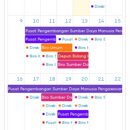
Direktorat Pembe
9
10
11
12
13
14
15
Pusat Pengembangan Sumber Daya Manusia Penga
Pusat Pengembangan Sumber Daya Manusia Penga
Pusat Pengembangan Sumber Day
Direktorat Standardisasi Ob
Biro Sumber Daya
Direktorat Pengawasan Obat Tradisional Dan Supl
Biro Umum
Biro Hukum Dan Organisas
Biro Kerja Sama Dan Hubungan Masyarakat
Biro Sumber Daya Manusia
Deputi Bidang Penindakan
Biro Umum
Biro Sumber Daya Manusia
16
17
18
19
20
21
22
Pusat Pengembangan Sumber Daya Manusia Pengawasan Ob
Direktorat Pengawasan Keamanan, Mutu, Dan Ekspor 
Biro Sumber Daya Manusia
Direktorat Standardisasi Ob
Biro Sumber Daya
Direktorat Pengawasan Obat Tradisional 
Direktorat Standardisasi Obat, Nark
Direktorat Pengawasan Pro
Direktorat Pengawasan Produksi Pangan O
Pusat Pengembangan Sumber Daya
Pusat Analisis Dan Kajian Obat Dan Maka
Biro Hukum Dan Organisasi
Biro Hukum Dan Organisas