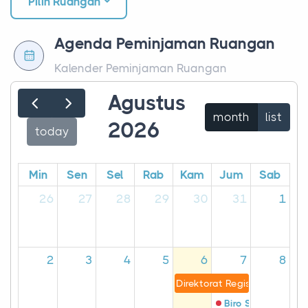
Pilih Ruangan
Agenda Peminjaman Ruangan
Kalender Peminjaman Ruangan
Agustus
month
list
2026
today
Min
Sen
Sel
Rab
Kam
Jum
Sab
26
27
28
29
30
31
1
2
3
4
5
6
7
8
Direktorat Registrasi Panga
Biro Sumber Daya