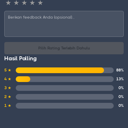
Pilih Rating Terlebih Dahulu
Hasil Polling
5 ★
88%
4 ★
13%
3 ★
0%
2 ★
0%
1 ★
0%